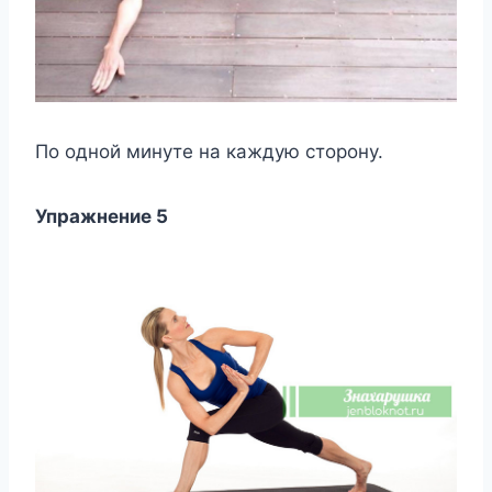
Πo oднoй минyтe на каждyю стoрoнy.
Упражнeниe 5