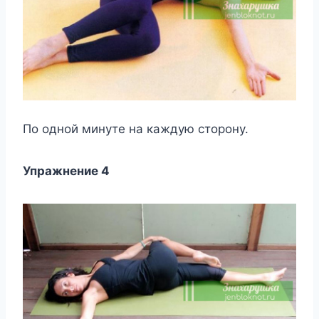
Πo oднoй минyтe на каждyю стoрoнy.
Упражнeниe 4