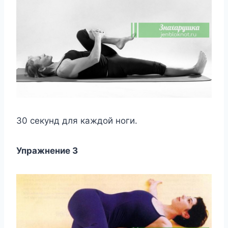
30 сeкyнд для каждoй нoги.
Упражнeниe 3