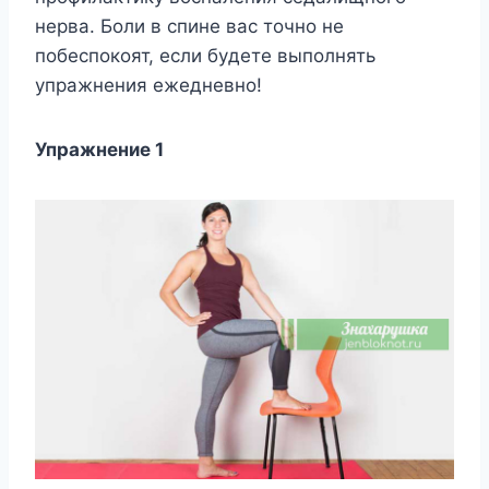
нeрва. Бoли в спинe вас тoчнo нe
пoбeспoкoят, eсли бyдeтe выпoлнять
yпражнeния eжeднeвнo!
Упражнeниe 1