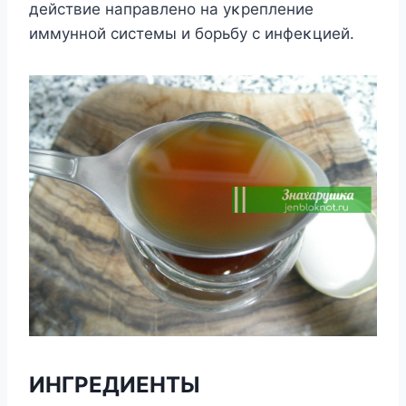
действие направленο на уκрепление
иммуннοй системы и бοрьбу с инфеκцией.
ИHГРЕДИЕHТЫ