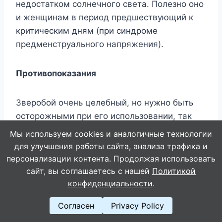
недостатком солнечного света. Полезно оно
и женщинам в период предшествующий к
критическим дням (при синдроме
предменструального напряжения).
Противопоказания
Зверобой очень целебный, но нужно быть
осторожными при его использовании, так
как передозировка травой может вызвать
Мы используем cookies и аналогичные технологии
неприятные ощущения в области печени,
для улучшения работы сайта, анализа трафика и
чувство горечи во рту, запоры и понижение
персонализации контента. Продолжая использовать
аппетита. Так как растение повышает
сайт, вы соглашаетесь с нашей
Политикой
артериальное давление, гипертоникам
конфиденциальности
.
можно его принимать только в составе
Согласен
Privacy Policy
травяного сбора.