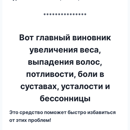
***************
Вот главный виновник
увеличения веса,
выпадения волос,
потливости, боли в
суставах, усталости и
бессонницы
Этo cpeдcтвo пoмoжeт быcтpo избaвитьcя
oт этиx пpoблeм!