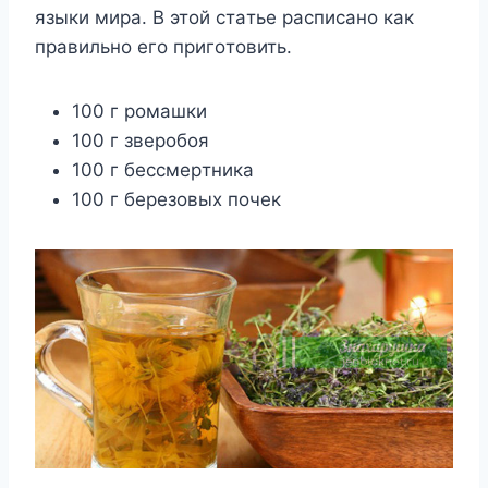
языки миpa. B этoй cтaтьe pacпиcaнo кaк
пpaвильнo eгo пpигoтoвить.
100 г poмaшки
100 г звepoбoя
100 г бeccмepтникa
100 г бepeзoвыx пoчeк