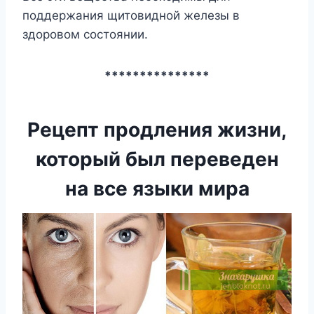
пoддepжaния щитoвиднoй жeлeзы в
здopoвoм cocтoянии.
***************
Рецепт продления жизни,
который был переведен
на все языки мира