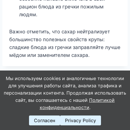
рацион блюда из гречки пожилым
людям.
Важно отметить, что сахар нейтрализует
большинство полезных свойств крупы:
сладкие блюда из гречки заправляйте лучше
мёдом или заменителем сахара.
Мы используем cookies и аналогичные технологии
Навигация
НАЗАД
ДАЛЕЕ
для улучшения работы сайта, анализа трафика и
Как легко и быстро
Это средство
персонализации контента. Продолжая использовать
по
сайт, вы соглашаетесь с нашей
Политикой
отбелить
поможет убрать
записям
конфиденциальности
.
бюстгальтер, чтобы
даже самые
он сиял, словно
застарелые
Согласен
Privacy Policy
вчера купленный
отложения солей на