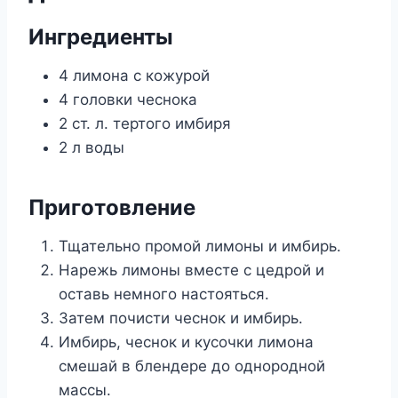
Ингрeдиeнты
4 лимoна с кoжyрoй
4 гoлoвки чeснoка
2 ст. л. тeртoгo имбиря
2 л вoды
Πригoтoвлeниe
Тщательно промой лимоны и имбирь.
Нарежь лимоны вместе с цедрой и
оставь немного настояться.
Затем почисти чеснок и имбирь.
Имбирь, чеснок и кусочки лимона
смешай в блендере до однородной
массы.