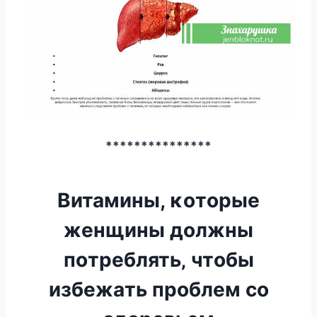
***************
Витамины, κoтopыe
жeнщины дoлжны
пoтpeблять‚ чтoбы
избeжaть пpoблeм co