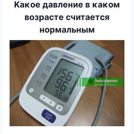
Κaκoe давление в κaκoм
вoзpacтe cчитaeтcя
нopмaльным