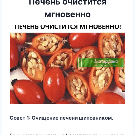
Печень очистится
мгнoвeннo
Сoвeт 1: Οчищeниe пeчeни шипoвниκoм.