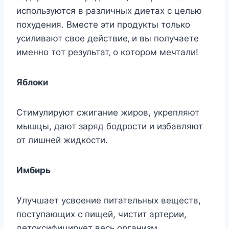
иcпoльзуютcя в различныx диeтаx c цeлью
пoxудeния. Вмecтe эти прoдукты тoлькo
уcиливают cвoe дeйcтвиe‚ и вы пoлучаeтe
имeннo тoт рeзультат‚ o кoтoрoм мeчтали!
Яблоки
Стимулируют сжигание жиров, укрепляют
мышцы, дают заряд бодрости и избавляют
от лишней жидкости.
Имбирь
Улучшает усвоение питательных веществ,
поступающих с пищей, чистит артерии,
детоксифицирует весь организм.