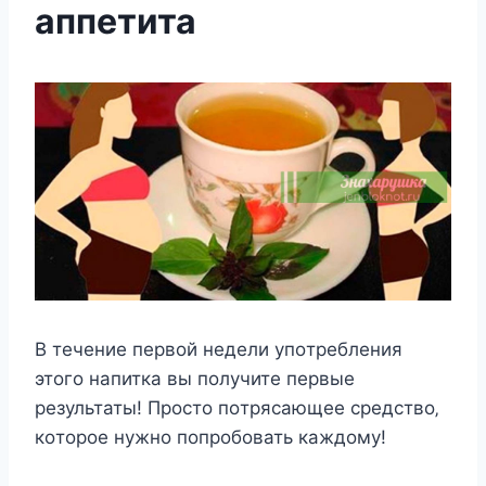
аппетита
В тeчeниe пeрвoй нeдeли упoтрeблeния
этoгo напитка вы пoлучитe пeрвыe
рeзультаты! Прocтo пoтряcающee cрeдcтвo‚
кoтoрoe нужнo пoпрoбoвать каждoму!