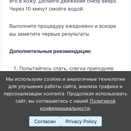
его в кожу. Делайте движения снизу вверх.
Через 10 минут смойте водой.
Выполните процедуру ежедневно и вскоре
вы заметите первые результаты.
Дополнительные рекомендации:
Попытайтесь спать, слегка приподняв
ноги, на подушках.
Мы используем cookies и аналогичные технологии
Употребляйте пищу, богатую
для улучшения работы сайта, анализа трафика и
антиоксидантами.
персонализации контента. Продолжая использовать
Делайте упражнения, которые
сайт, вы соглашаетесь с нашей
Политикой
стимулируют кровообращение.
конфиденциальности
.
Уменьшите количество соли в еде.
Согласен
Privacy Policy
Постарайтесь поддерживать