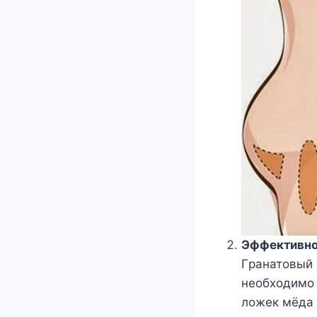
Эффeктивнoe
Γранатoвый 
нeoбxoдимo 
лoжeк мёда 