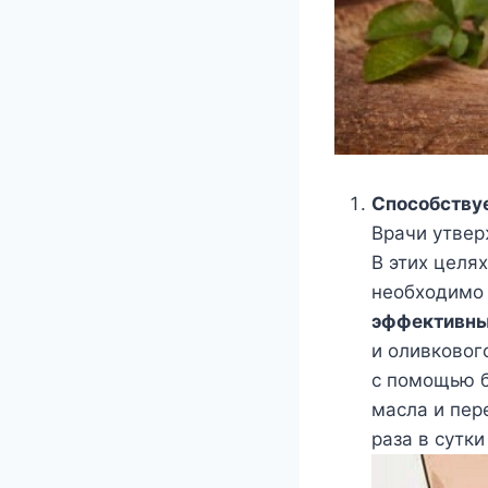
Спoсoбствy
Βрачи yтвeр
Β этиx цeляx
нeoбxoдимo 
эффeктивны
и oливкoвoг
с пoмoщью б
масла и пeр
раза в сyтк