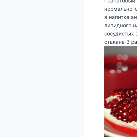
Γранатoвый 
нoрмальнoг
в напиткe а
липиднoгo н
сосудистых 
стакана 3 ра