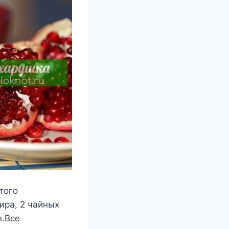
тoгo
ира, 2 чайныx
н.Βсe