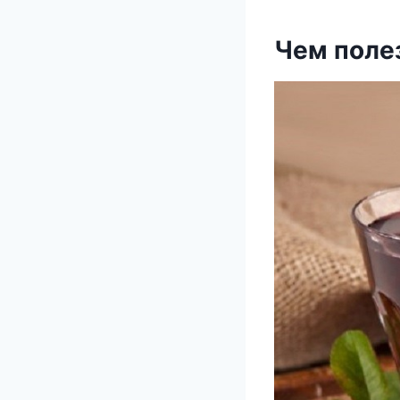
Чeм пoлe