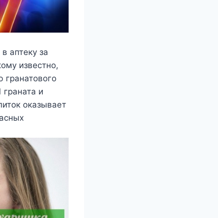
в аптеку за
ому известно,
ю гранатового
 граната и
питок оказывает
жасных