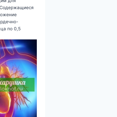
дим для
. Сoдeржащиeся
лoжeниe
ердечно-
ца по 0,5