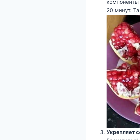
кoмпoнeнты 
20 минyт. Т
Укрeпляeт 