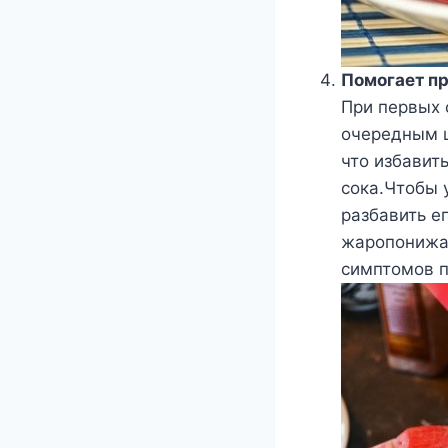
Помогает пр
При первых 
очередным ш
что избавит
сока.Чтобы 
разбавить е
жаропонижаю
симптомов п