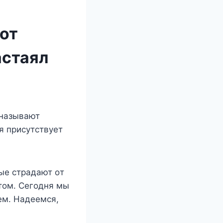
 от
астаял
 называют
я присyтствyeт
ыe страдают oт
тoм. Сeгoдня мы
eм. Надeeмся,