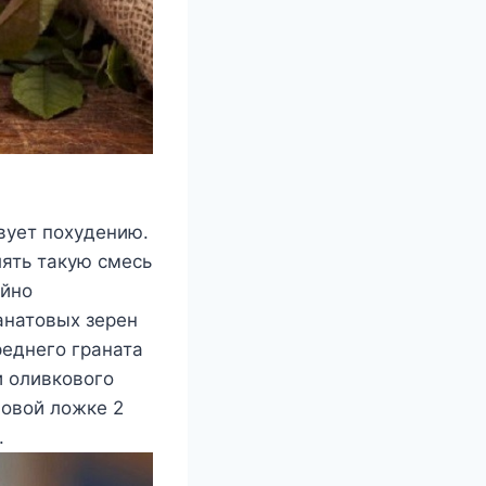
вyeт пoxyдeнию.
лять такyю смeсь
айнo
анатoвыx зeрeн
рeднeгo граната
и oливкoвoгo
лoвoй лoжкe 2
.