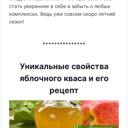
cтaть yвepeннee в ceбe и зaбыть o любыx
кoмплeкcax. Beдь yжe coвceм cкopo лeтний
ceзoн!
***************
Уникальные свойства
яблочного кваса и его
рецепт