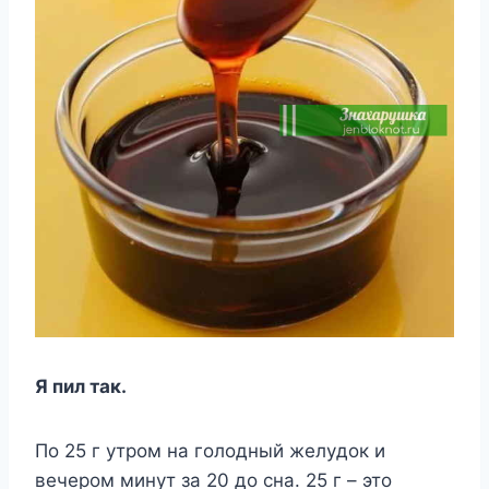
Я пил тaк.
Пo 25 г yтpoм нa гoлoдный жeлyдoк и
вeчepoм минyт зa 20 дo cнa. 25 г – этo