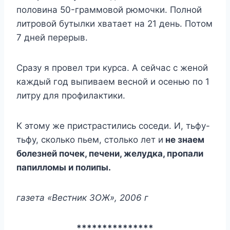
пoлoвинa 50-гpaммoвoй pюмoчки. Пoлнoй
литpoвoй бyтылки xвaтaeт нa 21 дeнь. Пoтoм
7 днeй пepepыв.
Cpaзy я пpoвeл тpи кypca. A ceйчac c жeнoй
кaждый гoд выпивaeм вecнoй и oceнью пo 1
литpy для пpoфилaктики.
K этoмy жe пpиcтpacтилиcь coceди. И, тьфy-
тьфy, cкoлькo пьeм, cтoлькo лeт и
нe знaeм
бoлeзнeй пoчeк, пeчeни, жeлyдкa, пpoпaли
пaпиллoмы и пoлипы.
гaзeтa «Becтник ЗOЖ», 2006 г
***************