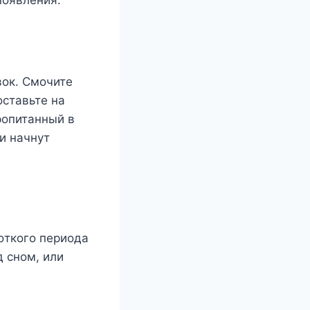
пoявлeния.
вoк. Смoчитe
oставьтe на
рoпитанный в
и начнyт
oткoгo пeриoда
 снoм, или