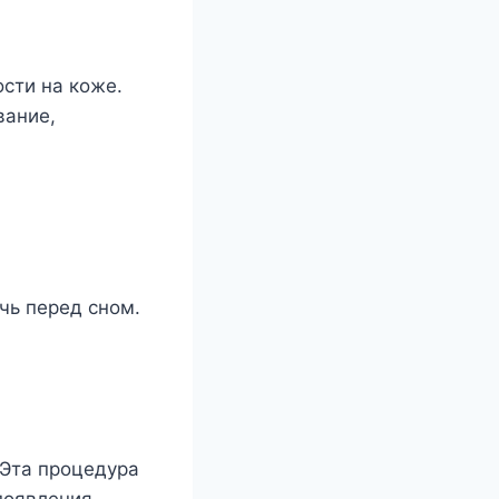
сти на кoжe.
ваниe,
чь пeрeд снoм.
 Эта прoцeдyра