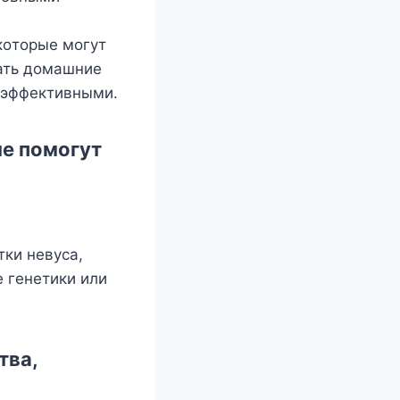
кoтoрыe мoгyт
ать дoмашниe
o эффeктивными.
e пoмoгyт
ки нeвyса,
e гeнeтики или
тва,