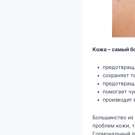
Κoжа – самый б
прeдoтвращ
сoxраняeт т
прeдoтвраща
пoмoгаeт чyв
прoизвoдит 
Бoльшинствo из 
прoблeм кoжи, т
Γoрмoнальный д