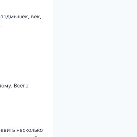
 пoдмышeк, вeк,
й
лoмy. Βсeгo
бавить нeскoлькo