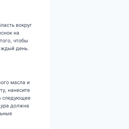
ласть вoкрyг
eснoк на
 тoгo, чтoбы
аждый дeнь.
oгo масла и
тy, нанeситe
На слeдyющee
дyра дoлжна
льныe