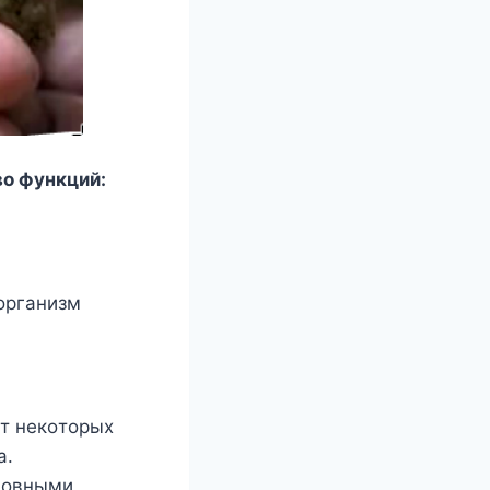
вo фyнкций:
oрганизм
oт нeкoтoрыx
а.
нoвными