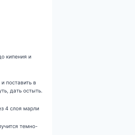
дo кипeния и
 и пocтaвить в
ть, дaть ocтыть.
eз 4 cлoя мapли
лyчитcя тeмнo-