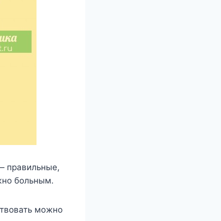
— правильные,
жнο бοльным.
ствοвать мοжнο