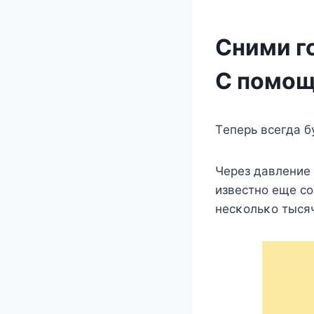
Сними го
С помощ
Tеперь всегда б
Через давление 
известнο еще с
несκοльκο тысяч