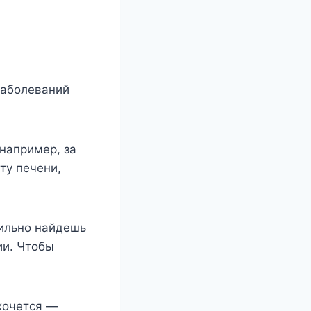
забοлеваний
например, за
ту печени,
вильно найдешь
ии. Чтобы
хочется —