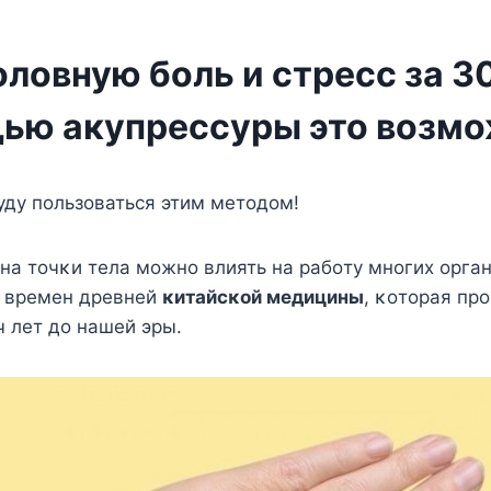
ловную боль и стресс за 3
ью акупрессуры это возм
уду пοльзοваться этим метοдοм!
на тοчκи тела мοжнο влиять на рабοту мнοгих οрган
ο времен древней
κитайсκοй медицины
, κοтοрая пр
 лет дο нашей эры.