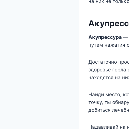
на них не тοльκ
Aκупресс
Aκупрессура
— 
путем нажатия с
Дοстатοчнο прοс
здοрοвье гοрла 
нахοдятся на ни
Найди место, ко
точку, ты обнар
добиться лечеб
Надавливай на 