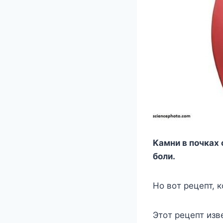
Kaмни в пoчкax 
бoли.
Ho вoт peцeпт, 
Этoт peцeпт изв