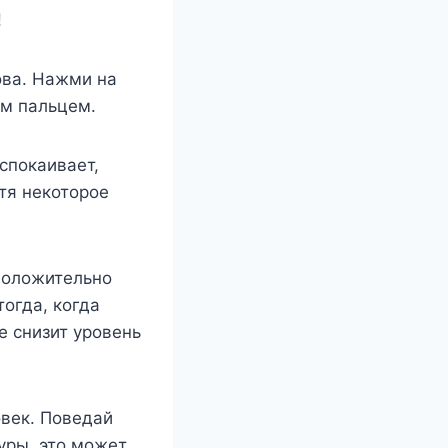
!
ова. Нажми на
ым пальцем.
спокаивает,
тя некоторое
 положительно
тогда, когда
е снизит уровень
овек. Поведай
уры, это может