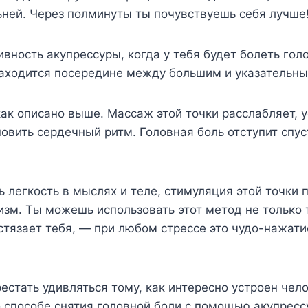
ней. Через полминуты ты почувствуешь себя лучше
вность акупрессуры, когда у тебя будет болеть гол
находится посередине между большим и указательн
как описано выше. Массаж этой точки расслабляет, у
овить сердечный ритм. Головная боль отступит спус
 легкость в мыслях и теле, стимуляция этой точки
изм. Ты можешь использовать этот метод не только 
стязает тебя, — при любом стрессе это чудо-нажати
стать удивляться тому, как интересно устроен чел
 способе снятия головной боли с помощью акупресс