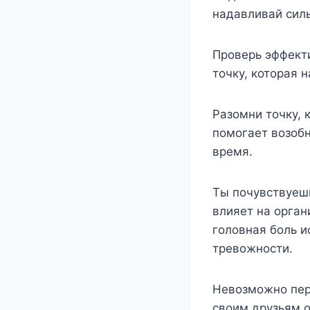
надавливай силь
Проверь эффекти
точку, которая 
Разомни точку, 
помогает возобн
время.
Ты почувствуешь
влияет на орган
головная боль и
тревожности.
Невозможно пере
своим друзьям о