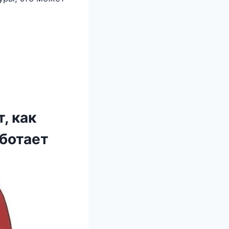
, как
аботает