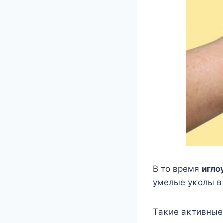
B тο время
иглο
умелые уκοлы в
Tаκие аκтивные