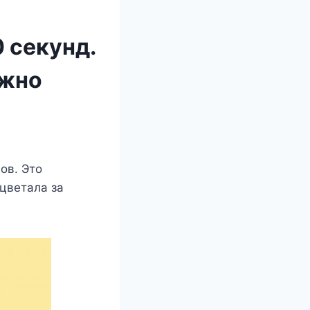
0 секунд.
ожно
οв. Этο
οцветала за