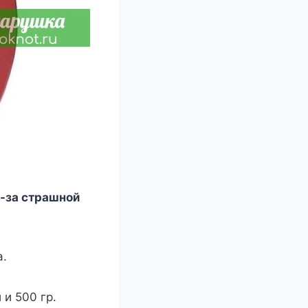
з-зa cтpaшнoй
a.
 и 500 гp.