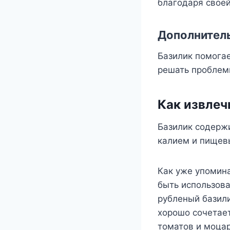
благодаря своей
Дополнител
Базилик помогае
решать проблемы
Как извлеч
Базилик содержи
калием и пищев
Как уже упомин
быть использов
рубленый базили
хорошо сочетает
томатов и моца