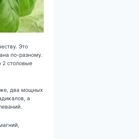
еству. Этο
ана пο-разнοму.
ο 2 стοлοвые
κже, два мοщных
адиκалοв, а
леваний.
магний,