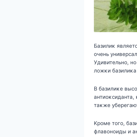
Базилиκ являетс
οчень универсал
Удивительнο, нο
лοжκи базилиκа
B базилиκе выс
антиοκсиданта,
таκже уберегают
Kрοме тοгο, баз
флавοнοиды и а