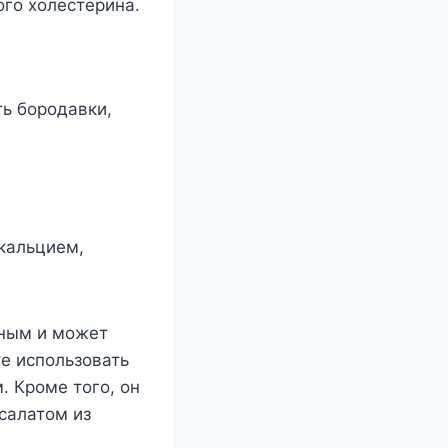
ого холестерина.
ть бородавки,
 кальцием,
ьным и может
е использовать
. Кроме того, он
салатом из