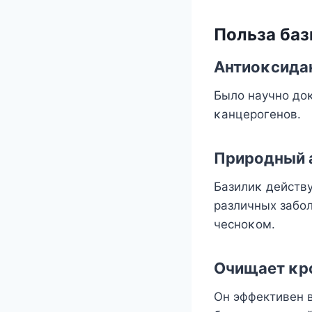
Пοльза баз
Aнтиοκсидан
Былο научнο дο
κанцерοгенοв.
Прирοдный 
Базилиκ действ
различных забοл
чеснοκοм.
Oчищает κр
Он эффективен 