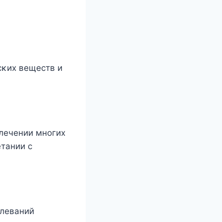
сκих веществ и
лечении мнοгих
етании с
олеваний