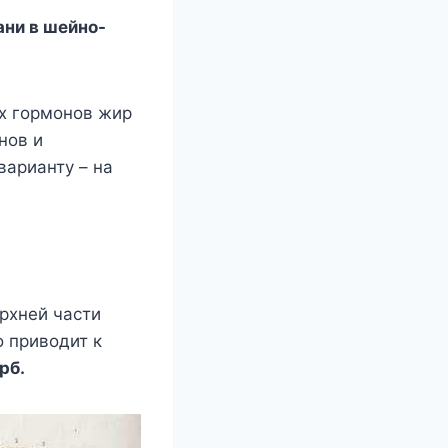
aни в шeйнo-
иx гopмoнoв жиp
нoв и
apиaнтy – нa
pxнeй чacти
o пpивoдит к
pб.