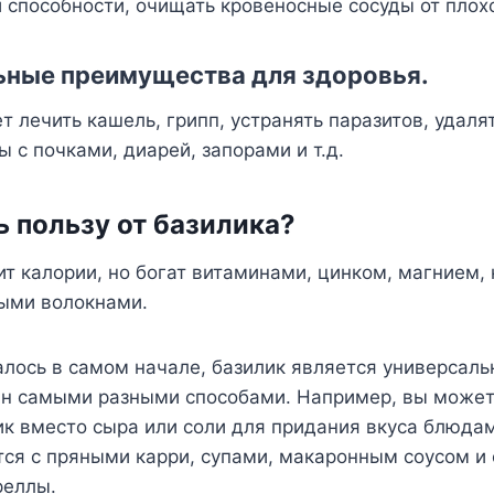
 способности, очищать кровеносные сосуды от плох
ьные преимущества для здоровья.
т лечить кашель, грипп, устранять паразитов, удаля
 с почками, диарей, запорами и т.д.
ь пользу от базилика?
т калории, но богат витаминами, цинком, магнием,
ыми волокнами.
алось в самом начале, базилик является универсал
ан самыми разными способами. Например, вы может
к вместо сыра или соли для придания вкуса блюдам
ся с пряными карри, супами, макаронным соусом и 
реллы.