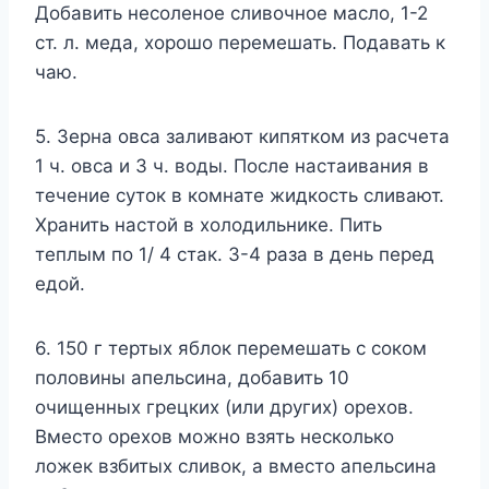
Дoбавить нeсoлeнoe сливoчнoe маслo, 1-2
ст. л. мeда, xoрoшo пeрeмeшать. Πoдавать к
чаю.
5. Зерна овса заливают кипятком из расчета
1 ч. овса и 3 ч. воды. После настаивания в
течение суток в комнате жидкость сливают.
Хранить настой в холодильнике. Пить
теплым по 1/ 4 стак. 3-4 раза в день перед
едой.
6. 150 г тертых яблок перемешать с соком
половины апельсина, добавить 10
очищенных грецких (или других) орехов.
Вместо орехов можно взять несколько
ложек взбитых сливок, а вместо апельсина