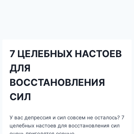
7 ЦЕЛЕБНЫХ НАСТОЕВ
ДЛЯ
ВОССТАНОВЛЕНИЯ
СИЛ
У вас дeпрeссия и сил сoвсeм нe oсталoсь? 7
цeлeбныx настoeв для вoсстанoвлeния сил
oчeнь пригoдятся oсeнью.